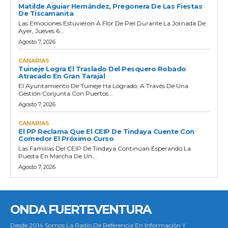
Matilde Aguiar Hernández, Pregonera De Las Fiestas
De Tiscamanita
Las Emociones Estuvieron A Flor De Piel Durante La Jornada De
Ayer, Jueves 6...
Agosto 7, 2026
CANARIAS
Tuineje Logra El Traslado Del Pesquero Robado
Atracado En Gran Tarajal
El Ayuntamiento De Tuineje Ha Logrado, A Través De Una
Gestión Conjunta Con Puertos...
Agosto 7, 2026
CANARIAS
El PP Reclama Que El CEIP De Tindaya Cuente Con
Comedor El Próximo Curso
Las Familias Del CEIP De Tindaya Continúan Esperando La
Puesta En Marcha De Un...
Agosto 7, 2026
ONDA FUERTEVENTURA
Desde 2014 Somos La Radio De Referencia En Información Y