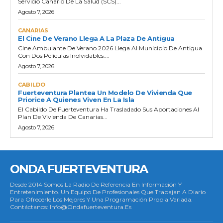
Servicio Canario De La Salud (SCS)...
Agosto 7, 2026
CANARIAS
El Cine De Verano Llega A La Plaza De Antigua
Cine Ambulante De Verano 2026 Llega Al Municipio De Antigua
Con Dos Películas Inolvidables....
Agosto 7, 2026
CABILDO
Fuerteventura Plantea Un Modelo De Vivienda Que
Priorice A Quienes Viven En La Isla
El Cabildo De Fuerteventura Ha Trasladado Sus Aportaciones Al
Plan De Vivienda De Canarias...
Agosto 7, 2026
ONDA FUERTEVENTURA
Desde 2014 Somos La Radio De Referencia En Información Y
Entretenimiento. Un Equipo De Profesionales Que Trabajan A Diario
Para Ofrecerle Los Mejores Y Una Programación Propia Variada.
Contáctanos: Info@ondafuerteventura.es