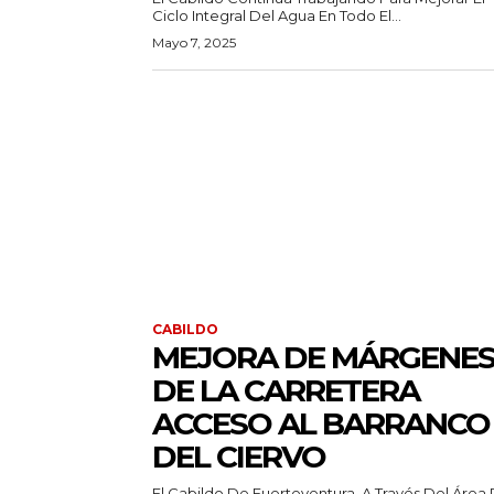
Ciclo Integral Del Agua En Todo El...
Mayo 7, 2025
CABILDO
MEJORA DE MÁRGENE
DE LA CARRETERA
ACCESO AL BARRANCO
DEL CIERVO
El Cabildo De Fuerteventura, A Través Del Área