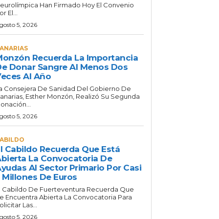
eurolímpica Han Firmado Hoy El Convenio
or El...
gosto 5, 2026
ANARIAS
onzón Recuerda La Importancia
e Donar Sangre Al Menos Dos
eces Al Año
a Consejera De Sanidad Del Gobierno De
anarias, Esther Monzón, Realizó Su Segunda
onación...
gosto 5, 2026
ABILDO
l Cabildo Recuerda Que Está
bierta La Convocatoria De
yudas Al Sector Primario Por Casi
 Millones De Euros
l Cabildo De Fuerteventura Recuerda Que
e Encuentra Abierta La Convocatoria Para
olicitar Las...
gosto 5, 2026