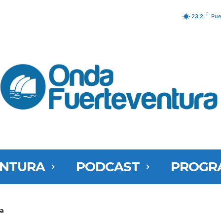
C
23.2
Pue
ENTURA
PODCAST
PROGR
a