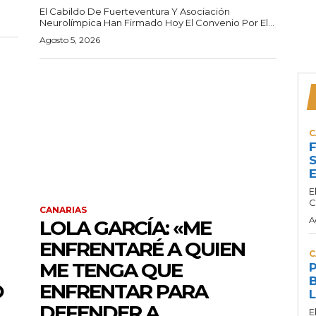
El Cabildo De Fuerteventura Y Asociación
Neurolímpica Han Firmado Hoy El Convenio Por El...
Agosto 5, 2026
C
F
S
E
E
C
CANARIAS
A
LOLA GARCÍA: «ME
ENFRENTARÉ A QUIEN
C
ME TENGA QUE
P
B
O
ENFRENTAR PARA
L
DEFENDER A
E