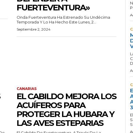
N
FUERTEVENTURA»
P
A
Onda Fuerteventura Ha Estrenado Su Undécima
Temporada Y Lo Ha Hecho Este Lunes, 2...
Septiembre 2, 2024
C
M
D
V
L
C
D
A
C
CANARIAS
E
S
EL CABILDO MEJORA LOS
A
A
ACUÍFEROS PARA
3
PROTEGER LA HUBARA Y
E
S
LAS AVES ESTEPARIAS
S
A
 De
El Cabildo De Fuerteventura, A Través De La