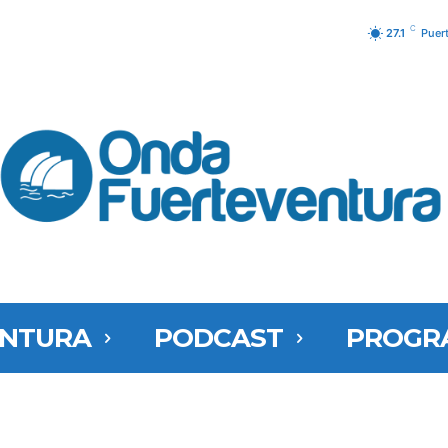
C
27.1
Puer
ENTURA
PODCAST
PROGR