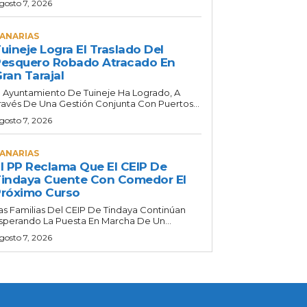
gosto 7, 2026
ANARIAS
uineje Logra El Traslado Del
esquero Robado Atracado En
ran Tarajal
l Ayuntamiento De Tuineje Ha Logrado, A
ravés De Una Gestión Conjunta Con Puertos...
gosto 7, 2026
ANARIAS
l PP Reclama Que El CEIP De
indaya Cuente Con Comedor El
róximo Curso
as Familias Del CEIP De Tindaya Continúan
sperando La Puesta En Marcha De Un...
gosto 7, 2026