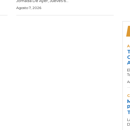
Jornada De Ayer, Jueves 6...
Agosto 7, 2026
A
T
C
A
E
T
A
C
M
P
T
L
D