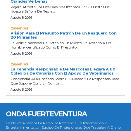
Grandes Verbenas
Pájara Afronta Los Dos Días Más Intensos De Sus Fiestas De
Nuestra Señora De Regla...
Agosto 8, 2026
CANARIAS
Prisión Para El Presunto Patrón De Un Pesquero Con
20 Migrantes
La Policía Nacional Ha Detenido En Puerto Del Rosario A Un
Hombre Identificado Como El Presunto...
Agosto 8, 2026
CANARIAS
La Tenencia Responsable De Mascotas Llegará A 60
Colegios De Canarias Con El Apoyo De Veterinarios
Concienciar Al Alumnado Sobre El Cuidado Y La Responsabilidad
Que Supone Convivir Con Un...
Agosto 8, 2026
ONDA FUERTEVENTURA
Desde 2014 Somos La Radio De Referencia En Información Y
Entretenimiento. Un Equipo De Profesionales Que Trabajan A Diario