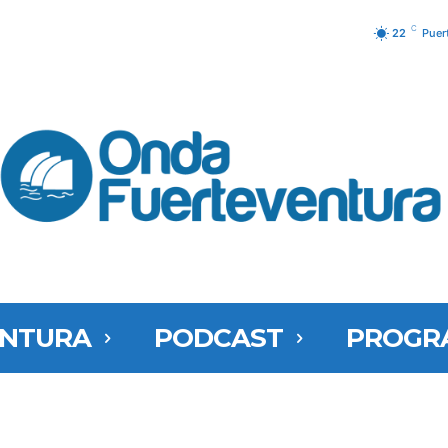
C
22
Puer
ENTURA
PODCAST
PROGR