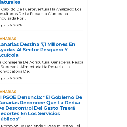
aturales
l Cabildo De Fuerteventura Ha Analizado Los
esultados De La Encuesta Ciudadana
mpulsada Por...
gosto 6, 2026
ANARIAS
anarias Destina 7,1 Millones En
yudas Al Sector Pesquero Y
cuícola
a Consejería De Agricultura, Ganadería, Pesca
 Soberanía Alimentaria Ha Resuelto La
onvocatoria De...
gosto 6, 2026
ANARIAS
l PSOE Denuncia: “El Gobierno De
anarias Reconoce Que La Deriva
e Descontrol Del Gasto Traerá
ecortes En Los Servicios
úblicos”
l Portavoz De Hacienda Y Presupuestos Del