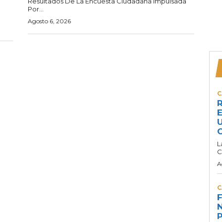
Resultados De La Encuesta Ciudadana Impulsada
Por...
Agosto 6, 2026
C
R
E
U
C
L
C
A
C
F
N
P