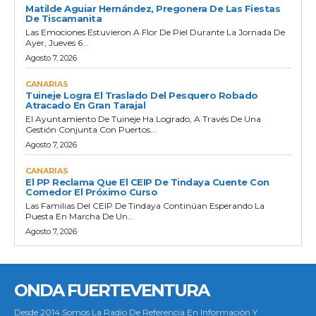
Matilde Aguiar Hernández, Pregonera De Las Fiestas
De Tiscamanita
Las Emociones Estuvieron A Flor De Piel Durante La Jornada De
Ayer, Jueves 6...
Agosto 7, 2026
CANARIAS
Tuineje Logra El Traslado Del Pesquero Robado
Atracado En Gran Tarajal
El Ayuntamiento De Tuineje Ha Logrado, A Través De Una
Gestión Conjunta Con Puertos...
Agosto 7, 2026
CANARIAS
El PP Reclama Que El CEIP De Tindaya Cuente Con
Comedor El Próximo Curso
Las Familias Del CEIP De Tindaya Continúan Esperando La
Puesta En Marcha De Un...
Agosto 7, 2026
ONDA FUERTEVENTURA
Desde 2014 Somos La Radio De Referencia En Información Y