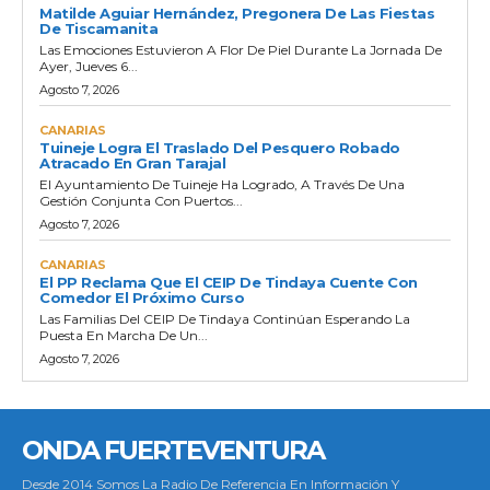
Matilde Aguiar Hernández, Pregonera De Las Fiestas
De Tiscamanita
Las Emociones Estuvieron A Flor De Piel Durante La Jornada De
Ayer, Jueves 6...
Agosto 7, 2026
CANARIAS
Tuineje Logra El Traslado Del Pesquero Robado
Atracado En Gran Tarajal
El Ayuntamiento De Tuineje Ha Logrado, A Través De Una
Gestión Conjunta Con Puertos...
Agosto 7, 2026
CANARIAS
El PP Reclama Que El CEIP De Tindaya Cuente Con
Comedor El Próximo Curso
Las Familias Del CEIP De Tindaya Continúan Esperando La
Puesta En Marcha De Un...
Agosto 7, 2026
ONDA FUERTEVENTURA
Desde 2014 Somos La Radio De Referencia En Información Y