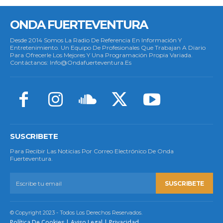
ONDA FUERTEVENTURA
Desde 2014 Somos La Radio De Referencia En Información Y
Entretenimiento. Un Equipo De Profesionales Que Trabajan A Diario
Para Ofrecerle Los Mejores Y Una Programación Propia Variada.
Contáctanos: Info@ondafuerteventura.es
SUSCRIBETE
Para Recibir Las Noticias Por Correo Electrónico De Onda
Fuerteventura.
SUSCRIBETE
© Copyright 2023 - Todos Los Derechos Reservados.
Política De Cookies
|
Aviso Legal
|
Privacidad