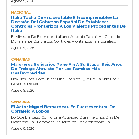
Agosto 9, 2026
NACIONAL
Italia Tacha De «inaceptable E Incomprensible» La
Decisión Del Gobierno Español De Establecer
Controles Fronterizos A Los Viajeros Procedentes De
Italia
El Ministro De Exteriores Italiano, Antonio Tajani, Ha Cargado
Duramente Contra Los Controles Fronterizos Temporales...
Agosto 9, 2026
CANARIAS
Majoreros Solidarios Pone Fin A Su Etapa, Seis Años
De Trabajo Altruista Por Las Familias Más
Desfavorecidas
Hoy Nos Toca Comunicar Una Decisión Que No Ha Sido Fácil:
Después De Seis...
Agosto 9, 2026
CANARIAS
El Actor Miguel Bernardeau En Fuerteventura: De
Corralejo A Lobos
Lo Que Empezó Como Una Actividad Durante Unos Días De
Descanso En Fuerteventura Terminó Convirtiéndose En...
Agosto 8, 2026