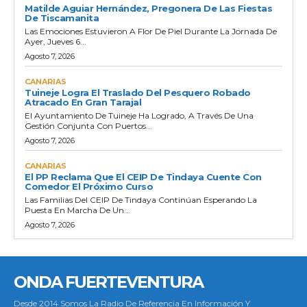
Matilde Aguiar Hernández, Pregonera De Las Fiestas
De Tiscamanita
Las Emociones Estuvieron A Flor De Piel Durante La Jornada De
Ayer, Jueves 6...
Agosto 7, 2026
CANARIAS
Tuineje Logra El Traslado Del Pesquero Robado
Atracado En Gran Tarajal
El Ayuntamiento De Tuineje Ha Logrado, A Través De Una
Gestión Conjunta Con Puertos...
Agosto 7, 2026
CANARIAS
El PP Reclama Que El CEIP De Tindaya Cuente Con
Comedor El Próximo Curso
Las Familias Del CEIP De Tindaya Continúan Esperando La
Puesta En Marcha De Un...
Agosto 7, 2026
ONDA FUERTEVENTURA
Desde 2014 Somos La Radio De Referencia En Información Y