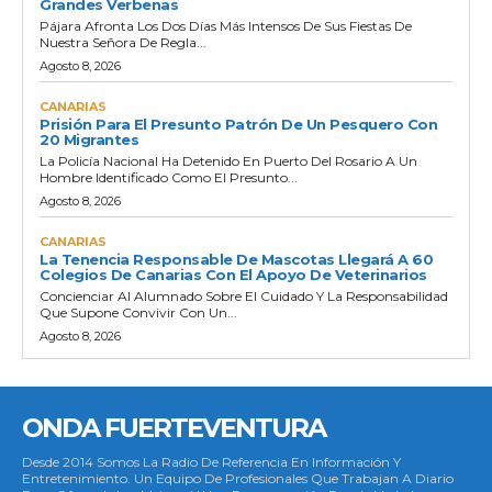
Grandes Verbenas
Pájara Afronta Los Dos Días Más Intensos De Sus Fiestas De
Nuestra Señora De Regla...
Agosto 8, 2026
CANARIAS
Prisión Para El Presunto Patrón De Un Pesquero Con
20 Migrantes
La Policía Nacional Ha Detenido En Puerto Del Rosario A Un
Hombre Identificado Como El Presunto...
Agosto 8, 2026
CANARIAS
La Tenencia Responsable De Mascotas Llegará A 60
Colegios De Canarias Con El Apoyo De Veterinarios
Concienciar Al Alumnado Sobre El Cuidado Y La Responsabilidad
Que Supone Convivir Con Un...
Agosto 8, 2026
ONDA FUERTEVENTURA
Desde 2014 Somos La Radio De Referencia En Información Y
Entretenimiento. Un Equipo De Profesionales Que Trabajan A Diario