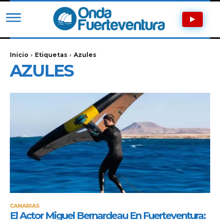
Inicio
Etiquetas
Azules
AZULES
CANARIAS
El Actor Miguel Bernardeau En Fuerteventura: