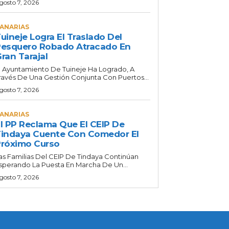
gosto 7, 2026
ANARIAS
uineje Logra El Traslado Del
esquero Robado Atracado En
ran Tarajal
l Ayuntamiento De Tuineje Ha Logrado, A
ravés De Una Gestión Conjunta Con Puertos...
gosto 7, 2026
ANARIAS
l PP Reclama Que El CEIP De
indaya Cuente Con Comedor El
róximo Curso
as Familias Del CEIP De Tindaya Continúan
sperando La Puesta En Marcha De Un...
gosto 7, 2026