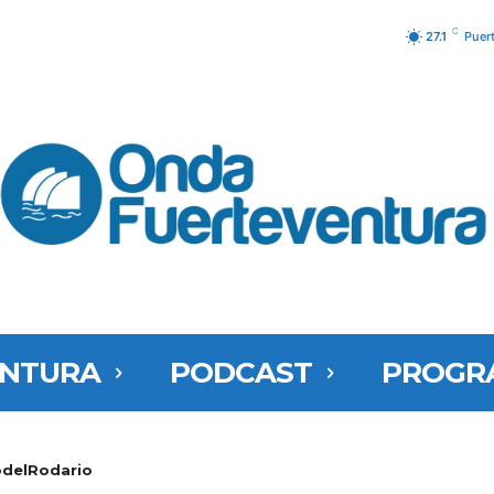
C
27.1
Puer
ENTURA
PODCAST
PROGR
delRodario