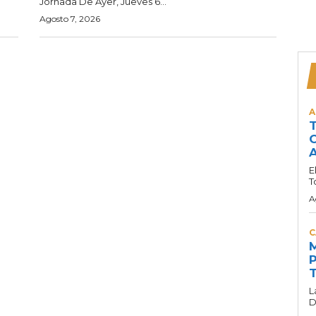
Jornada De Ayer, Jueves 6...
Agosto 7, 2026
A
T
C
A
E
T
A
C
M
P
T
L
D