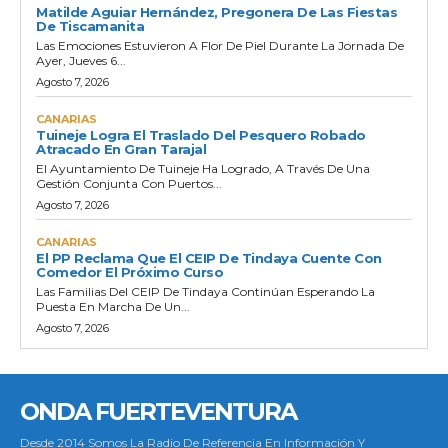
Matilde Aguiar Hernández, Pregonera De Las Fiestas
De Tiscamanita
Las Emociones Estuvieron A Flor De Piel Durante La Jornada De
Ayer, Jueves 6...
Agosto 7, 2026
CANARIAS
Tuineje Logra El Traslado Del Pesquero Robado
Atracado En Gran Tarajal
El Ayuntamiento De Tuineje Ha Logrado, A Través De Una
Gestión Conjunta Con Puertos...
Agosto 7, 2026
CANARIAS
El PP Reclama Que El CEIP De Tindaya Cuente Con
Comedor El Próximo Curso
Las Familias Del CEIP De Tindaya Continúan Esperando La
Puesta En Marcha De Un...
Agosto 7, 2026
ONDA FUERTEVENTURA
Desde 2014 Somos La Radio De Referencia En Información Y