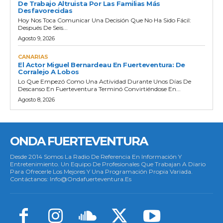
De Trabajo Altruista Por Las Familias Más
Desfavorecidas
Hoy Nos Toca Comunicar Una Decisión Que No Ha Sido Fácil:
Después De Seis...
Agosto 9, 2026
CANARIAS
El Actor Miguel Bernardeau En Fuerteventura: De
Corralejo A Lobos
Lo Que Empezó Como Una Actividad Durante Unos Días De
Descanso En Fuerteventura Terminó Convirtiéndose En...
Agosto 8, 2026
ONDA FUERTEVENTURA
Desde 2014 Somos La Radio De Referencia En Información Y
Entretenimiento. Un Equipo De Profesionales Que Trabajan A Diario
Para Ofrecerle Los Mejores Y Una Programación Propia Variada.
Contáctanos: Info@ondafuerteventura.es