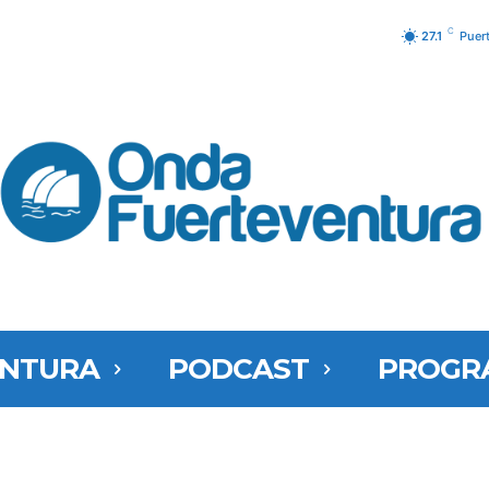
C
27.1
Puer
ENTURA
PODCAST
PROGR