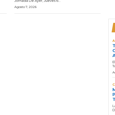
Jornada De Ayer, Jueves 6...
Agosto 7, 2026
A
T
C
A
E
T
A
C
M
P
T
L
D