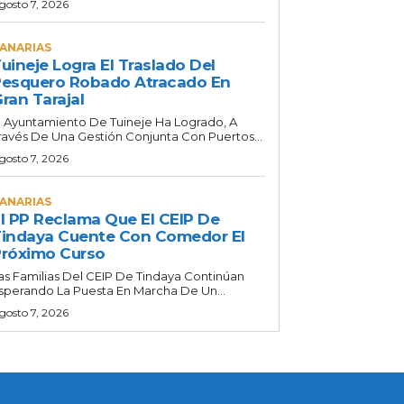
gosto 7, 2026
ANARIAS
uineje Logra El Traslado Del
esquero Robado Atracado En
ran Tarajal
l Ayuntamiento De Tuineje Ha Logrado, A
ravés De Una Gestión Conjunta Con Puertos...
gosto 7, 2026
ANARIAS
l PP Reclama Que El CEIP De
indaya Cuente Con Comedor El
róximo Curso
as Familias Del CEIP De Tindaya Continúan
sperando La Puesta En Marcha De Un...
gosto 7, 2026