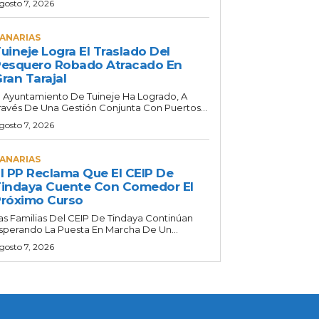
gosto 7, 2026
ANARIAS
uineje Logra El Traslado Del
esquero Robado Atracado En
ran Tarajal
l Ayuntamiento De Tuineje Ha Logrado, A
ravés De Una Gestión Conjunta Con Puertos...
gosto 7, 2026
ANARIAS
l PP Reclama Que El CEIP De
indaya Cuente Con Comedor El
róximo Curso
as Familias Del CEIP De Tindaya Continúan
sperando La Puesta En Marcha De Un...
gosto 7, 2026