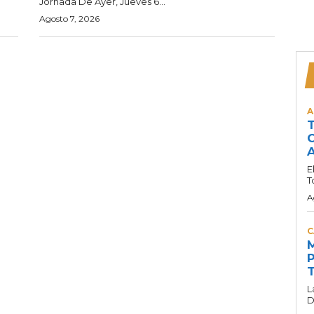
Jornada De Ayer, Jueves 6...
Agosto 7, 2026
A
T
C
A
E
T
A
C
M
P
T
L
D