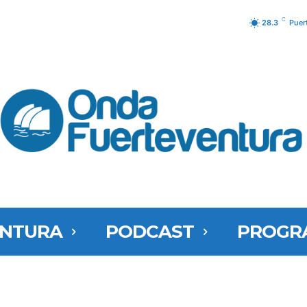
C
28.3
Puer
ENTURA
PODCAST
PROGR