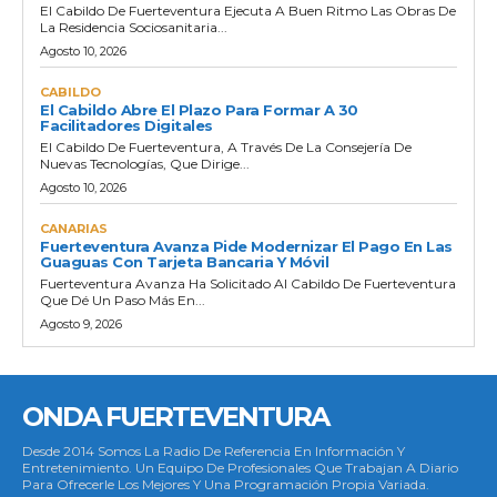
El Cabildo De Fuerteventura Ejecuta A Buen Ritmo Las Obras De
La Residencia Sociosanitaria...
Agosto 10, 2026
CABILDO
El Cabildo Abre El Plazo Para Formar A 30
Facilitadores Digitales
El Cabildo De Fuerteventura, A Través De La Consejería De
Nuevas Tecnologías, Que Dirige...
Agosto 10, 2026
CANARIAS
Fuerteventura Avanza Pide Modernizar El Pago En Las
Guaguas Con Tarjeta Bancaria Y Móvil
Fuerteventura Avanza Ha Solicitado Al Cabildo De Fuerteventura
Que Dé Un Paso Más En...
Agosto 9, 2026
ONDA FUERTEVENTURA
Desde 2014 Somos La Radio De Referencia En Información Y
Entretenimiento. Un Equipo De Profesionales Que Trabajan A Diario
Para Ofrecerle Los Mejores Y Una Programación Propia Variada.