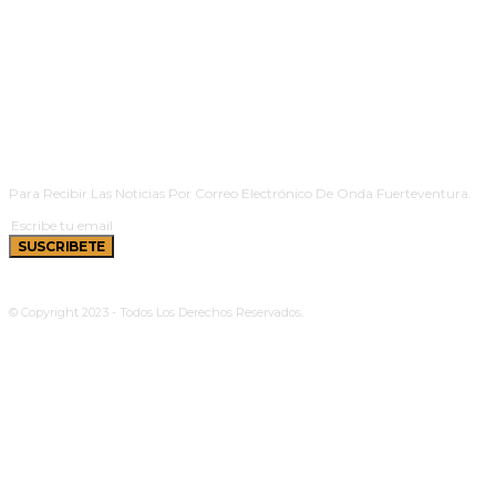
SUSCRIBETE
Para Recibir Las Noticias Por Correo Electrónico De Onda Fuerteventura.
SUSCRIBETE
© Copyright 2023 - Todos Los Derechos Reservados.
Política De Cookies
|
Aviso Legal
|
Privacidad