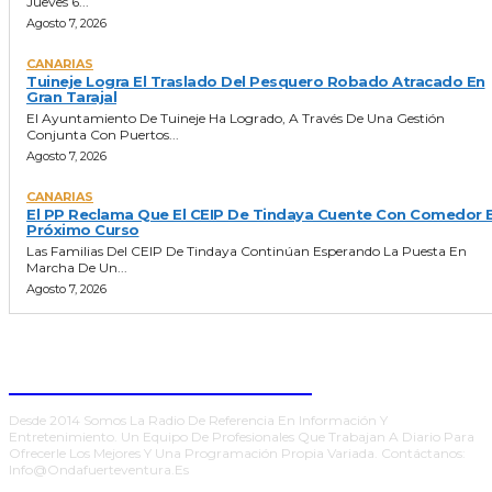
Jueves 6...
Agosto 7, 2026
CANARIAS
Tuineje Logra El Traslado Del Pesquero Robado Atracado En
Gran Tarajal
El Ayuntamiento De Tuineje Ha Logrado, A Través De Una Gestión
Conjunta Con Puertos...
Agosto 7, 2026
CANARIAS
El PP Reclama Que El CEIP De Tindaya Cuente Con Comedor E
Próximo Curso
Las Familias Del CEIP De Tindaya Continúan Esperando La Puesta En
Marcha De Un...
Agosto 7, 2026
ONDA FUERTEVENTURA
Desde 2014 Somos La Radio De Referencia En Información Y
Entretenimiento. Un Equipo De Profesionales Que Trabajan A Diario Para
Ofrecerle Los Mejores Y Una Programación Propia Variada. Contáctanos:
Info@ondafuerteventura.es