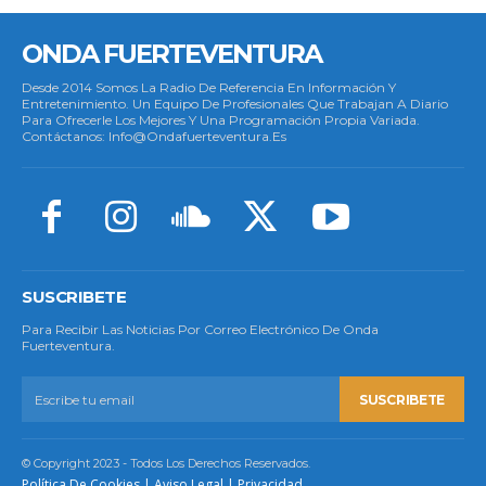
ONDA FUERTEVENTURA
Desde 2014 Somos La Radio De Referencia En Información Y
Entretenimiento. Un Equipo De Profesionales Que Trabajan A Diario
Para Ofrecerle Los Mejores Y Una Programación Propia Variada.
Contáctanos: Info@ondafuerteventura.es
SUSCRIBETE
Para Recibir Las Noticias Por Correo Electrónico De Onda
Fuerteventura.
SUSCRIBETE
© Copyright 2023 - Todos Los Derechos Reservados.
Política De Cookies
|
Aviso Legal
|
Privacidad