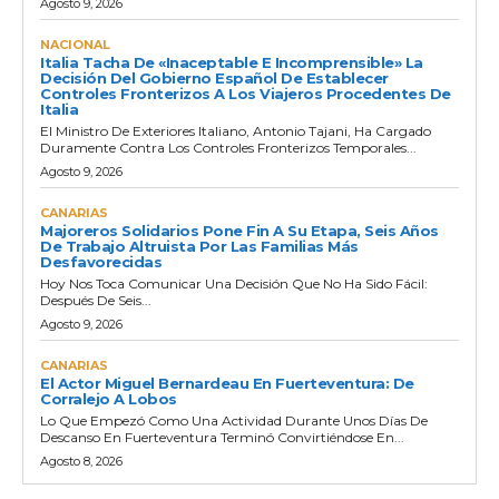
Agosto 9, 2026
NACIONAL
Italia Tacha De «inaceptable E Incomprensible» La
Decisión Del Gobierno Español De Establecer
Controles Fronterizos A Los Viajeros Procedentes De
Italia
El Ministro De Exteriores Italiano, Antonio Tajani, Ha Cargado
Duramente Contra Los Controles Fronterizos Temporales...
Agosto 9, 2026
CANARIAS
Majoreros Solidarios Pone Fin A Su Etapa, Seis Años
De Trabajo Altruista Por Las Familias Más
Desfavorecidas
Hoy Nos Toca Comunicar Una Decisión Que No Ha Sido Fácil:
Después De Seis...
Agosto 9, 2026
CANARIAS
El Actor Miguel Bernardeau En Fuerteventura: De
Corralejo A Lobos
Lo Que Empezó Como Una Actividad Durante Unos Días De
Descanso En Fuerteventura Terminó Convirtiéndose En...
Agosto 8, 2026