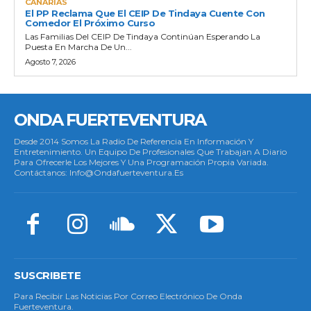
CANARIAS
El PP Reclama Que El CEIP De Tindaya Cuente Con
Comedor El Próximo Curso
Las Familias Del CEIP De Tindaya Continúan Esperando La
Puesta En Marcha De Un...
Agosto 7, 2026
ONDA FUERTEVENTURA
Desde 2014 Somos La Radio De Referencia En Información Y
Entretenimiento. Un Equipo De Profesionales Que Trabajan A Diario
Para Ofrecerle Los Mejores Y Una Programación Propia Variada.
Contáctanos: Info@ondafuerteventura.es
SUSCRIBETE
Para Recibir Las Noticias Por Correo Electrónico De Onda
Fuerteventura.