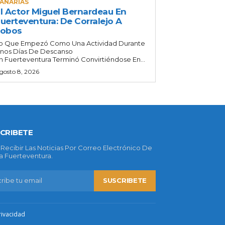
ANARIAS
l Actor Miguel Bernardeau En
uerteventura: De Corralejo A
Lobos
o Que Empezó Como Una Actividad Durante
nos Días De Descanso
n Fuerteventura Terminó Convirtiéndose En...
gosto 8, 2026
CRIBETE
 Recibir Las Noticias Por Correo Electrónico De
 Fuerteventura.
SUSCRIBETE
rivacidad