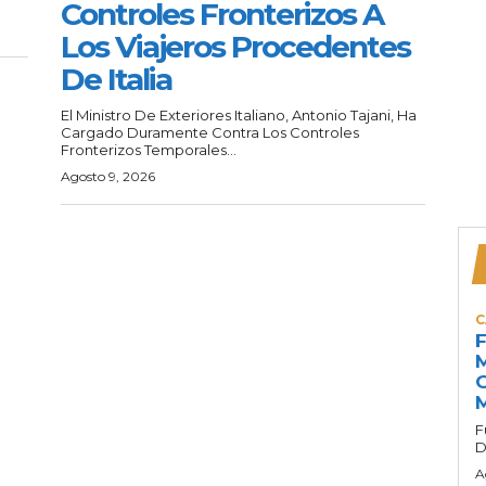
Controles Fronterizos A
Los Viajeros Procedentes
De Italia
El Ministro De Exteriores Italiano, Antonio Tajani, Ha
Cargado Duramente Contra Los Controles
Fronterizos Temporales...
Agosto 9, 2026
C
F
M
G
M
F
D
A