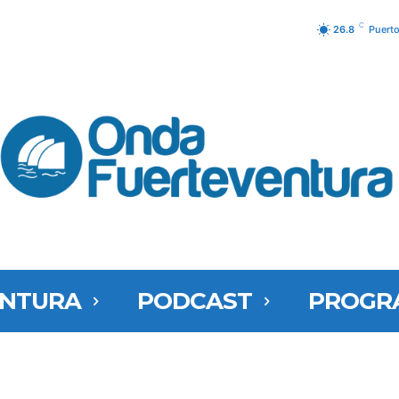
C
26.8
Puerto
ENTURA
PODCAST
PROGR