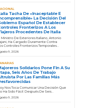
ACIONAL
talia Tacha De «inaceptable E
ncomprensible» La Decisión Del
obierno Español De Establecer
ontroles Fronterizos A Los
iajeros Procedentes De Italia
l Ministro De Exteriores Italiano, Antonio
ajani, Ha Cargado Duramente Contra
os Controles Fronterizos Temporales...
gosto 9, 2026
ANARIAS
ajoreros Solidarios Pone Fin A Su
tapa, Seis Años De Trabajo
ltruista Por Las Familias Más
esfavorecidas
oy Nos Toca Comunicar Una Decisión Que
o Ha Sido Fácil: Después De Seis...
gosto 9, 2026