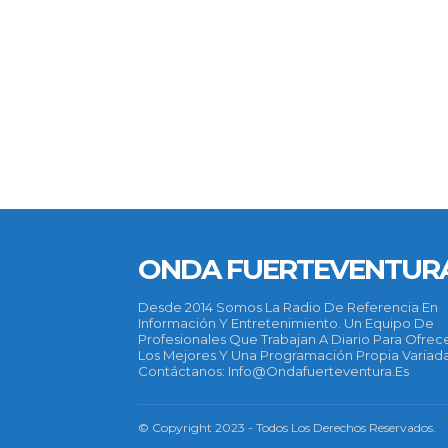
ONDA FUERTEVENTUR
Desde 2014 Somos La Radio De Referencia En
Información Y Entretenimiento. Un Equipo De
Profesionales Que Trabajan A Diario Para Ofrec
Los Mejores Y Una Programación Propia Variada
Contáctanos: Info@ondafuerteventura.es
© Copyright 2023 - Todos Los Derechos Reservados.