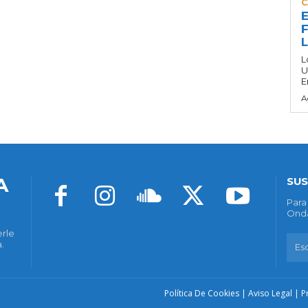
C
E
F
L
U
E
A
A
SUS
Para
Onda
erle
.
Política De Cookies
|
Aviso Legal
|
P