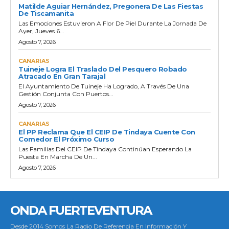
Matilde Aguiar Hernández, Pregonera De Las Fiestas
De Tiscamanita
Las Emociones Estuvieron A Flor De Piel Durante La Jornada De
Ayer, Jueves 6...
Agosto 7, 2026
CANARIAS
Tuineje Logra El Traslado Del Pesquero Robado
Atracado En Gran Tarajal
El Ayuntamiento De Tuineje Ha Logrado, A Través De Una
Gestión Conjunta Con Puertos...
Agosto 7, 2026
CANARIAS
El PP Reclama Que El CEIP De Tindaya Cuente Con
Comedor El Próximo Curso
Las Familias Del CEIP De Tindaya Continúan Esperando La
Puesta En Marcha De Un...
Agosto 7, 2026
ONDA FUERTEVENTURA
Desde 2014 Somos La Radio De Referencia En Información Y