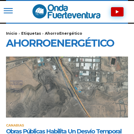
Inicio
Etiquetas
AhorroEnergético
AHORROENERGÉTICO
CANARIAS
Obras Públicas Habilita Un Desvío Temporal