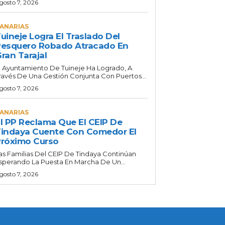
gosto 7, 2026
ANARIAS
uineje Logra El Traslado Del
esquero Robado Atracado En
ran Tarajal
l Ayuntamiento De Tuineje Ha Logrado, A
ravés De Una Gestión Conjunta Con Puertos...
gosto 7, 2026
ANARIAS
l PP Reclama Que El CEIP De
indaya Cuente Con Comedor El
róximo Curso
as Familias Del CEIP De Tindaya Continúan
sperando La Puesta En Marcha De Un...
gosto 7, 2026