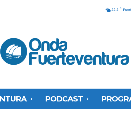
C
22.2
Puer
ENTURA
PODCAST
PROGR