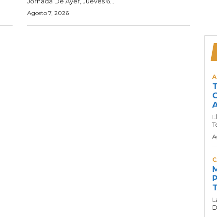
Jornada De Ayer, Jueves 6...
Agosto 7, 2026
A
T
C
A
E
T
A
C
M
P
T
L
D