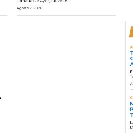
Jornada De Ayer, Jueves 6...
Agosto 7, 2026
A
T
C
A
E
T
A
A
C
M
P
T
L
D