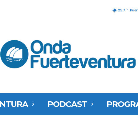
C
25.7
Puer
ENTURA
PODCAST
PROGR