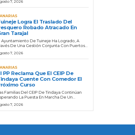
gosto 7, 2026
ANARIAS
uineje Logra El Traslado Del
esquero Robado Atracado En
ran Tarajal
l Ayuntamiento De Tuineje Ha Logrado, A
ravés De Una Gestión Conjunta Con Puertos...
gosto 7, 2026
ANARIAS
l PP Reclama Que El CEIP De
indaya Cuente Con Comedor El
róximo Curso
as Familias Del CEIP De Tindaya Continúan
sperando La Puesta En Marcha De Un...
gosto 7, 2026