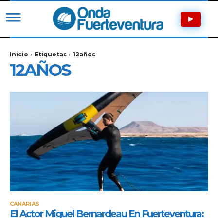
Inicio
Etiquetas
12años
12AÑOS
CANARIAS
El Actor Miguel Bernardeau En Fuerteventura: