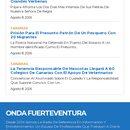
Grandes Verbenas
Pájara Afronta Los Dos Días Más Intensos De Sus Fiestas De
Nuestra Señora De Regla...
Agosto 8, 2026
CANARIAS
Prisión Para El Presunto Patrón De Un Pesquero Con
20 Migrantes
La Policía Nacional Ha Detenido En Puerto Del Rosario A Un
Hombre Identificado Como El Presunto...
Agosto 8, 2026
CANARIAS
La Tenencia Responsable De Mascotas Llegará A 60
Colegios De Canarias Con El Apoyo De Veterinarios
Concienciar Al Alumnado Sobre El Cuidado Y La Responsabilidad
Que Supone Convivir Con Un...
Agosto 8, 2026
ONDA FUERTEVENTURA
Desde 2014 Somos La Radio De Referencia En Información Y
Entretenimiento. Un Equipo De Profesionales Que Trabajan A Diario