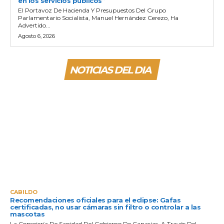
en los servicios públicos”
El Portavoz De Hacienda Y Presupuestos Del Grupo
Parlamentario Socialista, Manuel Hernández Cerezo, Ha
Advertido...
Agosto 6, 2026
NOTICIAS DEL DIA
CABILDO
Recomendaciones oficiales para el eclipse: Gafas
certificadas, no usar cámaras sin filtro o controlar a las
mascotas
La Consejería De Sanidad Del Gobierno De Canarias, A Través Del