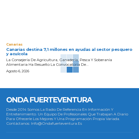
Canarias
Canarias destina 7,1 millones en ayudas al sector pesquero
y acuícola
La Consejería De Agricultura, Ganadería, Pesca Y Soberanía
Alimentaria Ha Resuelto La Convocatoria De...
Agosto 6, 2026
ONDA FUERTEVENTURA
Desde 2014 Somos La Radio De Referencia En Información Y
Entretenimiento. Un Equipo De Profesionales Que Trabajan A Diario
Para Ofrecerle Los Mejores Y Una Programación Propia Variada.
Contáctanos: Info@ondafuerteventura.es