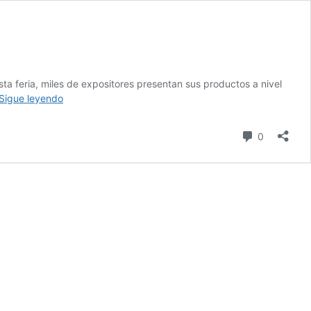
ta feria, miles de expositores presentan sus productos a nivel
Maxorata
Sigue leyendo
se
convierte
comentari
0
en
el
mejor
queso
de
cabra
de
España