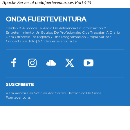
ONDA FUERTEVENTURA
Desde 2014 Somos La Radio De Referencia En Información Y
Entretenimiento. Un Equipo De Profesionales Que Trabajan A Diario
Para Ofrecerle Los Mejores Y Una Programación Propia Variada.
Contáctanos: Info@ondafuerteventura.es
SUSCRIBETE
Para Recibir Las Noticias Por Correo Electrónico De Onda
Fuerteventura.
SUSCRIBETE
© Copyright 2023 - Todos Los Derechos Reservados.