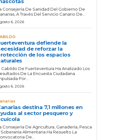
mascotas
a Consejería De Sanidad Del Gobierno De
anarias, A Través Del Servicio Canario De...
gosto 6, 2026
ABILDO
uerteventura defiende la
ecesidad de reforzar la
rotección de los espacios
aturales
l Cabildo De Fuerteventura Ha Analizado Los
esultados De La Encuesta Ciudadana
mpulsada Por...
gosto 6, 2026
anarias
anarias destina 7,1 millones en
yudas al sector pesquero y
cuícola
a Consejería De Agricultura, Ganadería, Pesca
 Soberanía Alimentaria Ha Resuelto La
onvocatoria De...