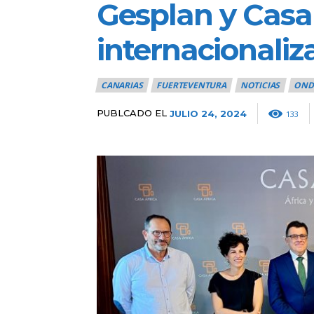
Gesplan y Casa 
internacionaliz
CANARIAS
FUERTEVENTURA
NOTICIAS
OND
PUBLCADO EL
JULIO 24, 2024
133