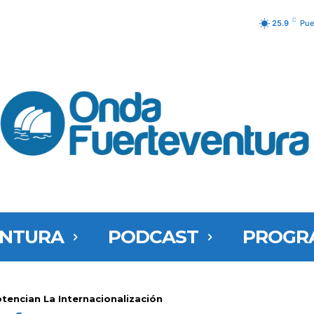
C
25.9
Pue
ENTURA
PODCAST
PROGR
tencian La Internacionalización