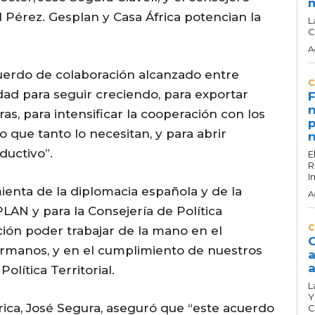
Pérez. Gesplan y Casa África potencian la
L
C
A
uerdo de colaboración alcanzado entre
C
ad para seguir creciendo, para exportar
F
n
as, para intensificar la cooperación con los
p
 que tanto lo necesitan, y para abrir
n
ductivo”.
E
R
I
ienta de la diplomacia española y de la
A
PLAN y para la Consejería de Política
C
cción poder trabajar de la mano en el
C
rmanos, y en el cumplimiento de nuestros
a
a
olítica Territorial.
L
Y
frica, José Segura, aseguró que “este acuerdo
C