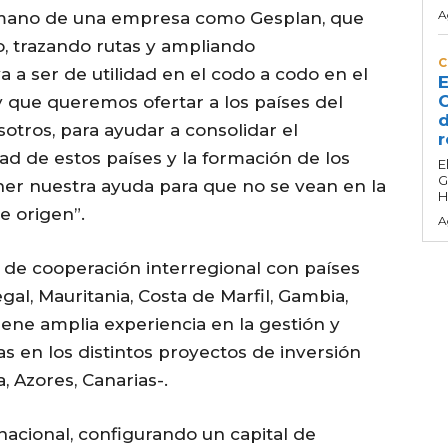
A
 mano de una empresa como Gesplan, que
, trazando rutas y ampliando
C
 a ser de utilidad en el codo a codo en el
E
C
 que queremos ofertar a los países del
d
sotros, para ayudar a consolidar el
r
d de estos países y la formación de los
E
G
ner nuestra ayuda para que no se vean en la
H
e origen”.
A
de cooperación interregional con países
l, Mauritania, Costa de Marfil, Gambia,
ene amplia experiencia en la gestión y
s en los distintos proyectos de inversión
 Azores, Canarias-.
nacional, configurando un capital de