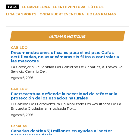
TAGS
FC BARCELONA
FUERTEVENTURA
FÚTBOL
LIGA EA SPORTS
ONDA FUERTEVENTURA
UD LAS PALMAS
ULTIMAS NOTICIAS
CABILDO
Recomendaciones oficiales para el eclipse: Gafas
certificadas, no usar cámaras sin filtro o controlar a
las mascotas
La Consejería De Sanidad Del Gobierno De Canarias, A Través Del
Servicio Canario De...
Agosto 6, 2026
CABILDO
Fuerteventura defiende la necesidad de reforzar la
protección de los espacios naturales
El Cabildo De Fuerteventura Ha Analizado Los Resultados De La
Encuesta Ciudadana Impulsada Por...
Agosto 6, 2026
Canarias
Canarias destina 7,1 millones en ayudas al sector
pesquero y acuícola