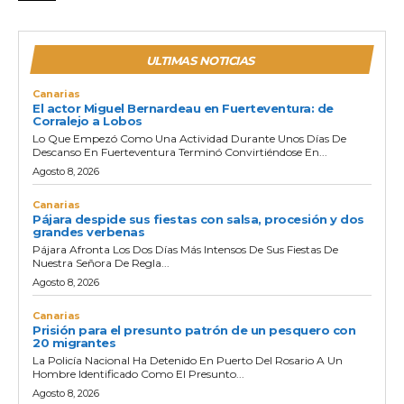
r
o
ULTIMAS NOTICIAS
d
u
Canarias
El actor Miguel Bernardeau en Fuerteventura: de
c
Corralejo a Lobos
t
Lo Que Empezó Como Una Actividad Durante Unos Días De
Descanso En Fuerteventura Terminó Convirtiéndose En...
o
Agosto 8, 2026
r
d
Canarias
Pájara despide sus fiestas con salsa, procesión y dos
e
grandes verbenas
a
Pájara Afronta Los Dos Días Más Intensos De Sus Fiestas De
Nuestra Señora De Regla...
u
Agosto 8, 2026
d
i
Canarias
Prisión para el presunto patrón de un pesquero con
o
20 migrantes
La Policía Nacional Ha Detenido En Puerto Del Rosario A Un
Hombre Identificado Como El Presunto...
Agosto 8, 2026