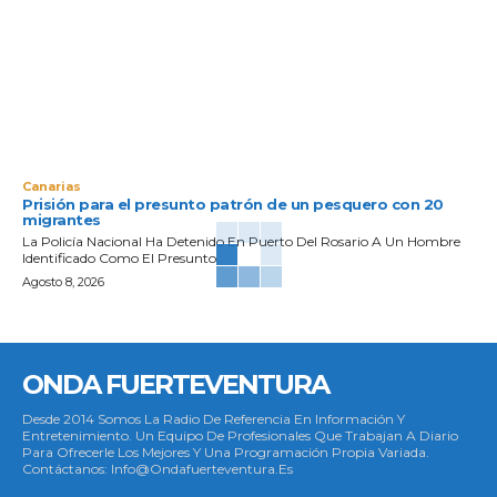
Canarias
Prisión para el presunto patrón de un pesquero con 20
migrantes
La Policía Nacional Ha Detenido En Puerto Del Rosario A Un Hombre
Identificado Como El Presunto...
Agosto 8, 2026
ONDA FUERTEVENTURA
Desde 2014 Somos La Radio De Referencia En Información Y
Entretenimiento. Un Equipo De Profesionales Que Trabajan A Diario
Para Ofrecerle Los Mejores Y Una Programación Propia Variada.
Contáctanos: Info@ondafuerteventura.es