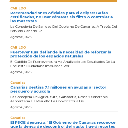
u
c
CABILDO
Recomendaciones oficiales para el eclipse: Gafas
t
certificadas, no usar cámaras sin filtro o controlar a
las mascotas
o
La Consejería De Sanidad Del Gobierno De Canarias, A Través Del
r
Servicio Canario De...
d
Agosto 6, 2026
e
CABILDO
a
Fuerteventura defiende la necesidad de reforzar la
protección de los espacios naturales
u
El Cabildo De Fuerteventura Ha Analizado Los Resultados De La
d
Encuesta Ciudadana Impulsada Por...
i
Agosto 6, 2026
o
Canarias
Canarias destina 7,1 millones en ayudas al sector
pesquero y acuícola
La Consejería De Agricultura, Ganadería, Pesca Y Soberanía
Alimentaria Ha Resuelto La Convocatoria De...
Agosto 6, 2026
Canarias
El PSOE denuncia: “El Gobierno de Canarias reconoce
que la deriva de descontrol del gasto traerá recortes