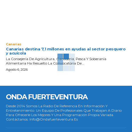
Canarias
Canarias destina 7,1 millones en ayudas al sector pesquero
y acuícola
La Consejería De Agricultura, Ganadería, Pesca Y Soberanía
Alimentaria Ha Resuelto La Convocatoria De...
Agosto 6, 2026
ONDA FUERTEVENTURA
Desde 2014 Somos La Radio De Referencia En Información Y
Entretenimiento. Un Equipo De Profesionales Que Trabajan A Diario
Para Ofrecerle Los Mejores Y Una Programación Propia Variada.
Contáctanos: Info@ondafuerteventura.es