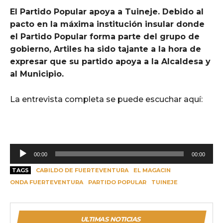
El Partido Popular apoya a Tuineje. Debido al
pacto en la máxima institución insular donde
el Partido Popular forma parte del grupo de
gobierno, Artiles ha sido tajante a la hora de
expresar que su partido apoya a la Alcaldesa y
al Municipio.
La entrevista completa se puede escuchar aquí:
R
00:00
00:00
e
TAGS
CABILDO DE FUERTEVENTURA
EL MAGACIN
p
ONDA FUERTEVENTURA
PARTIDO POPULAR
TUINEJE
r
o
d
ULTIMAS NOTICIAS