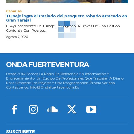
Canarias
Tuineje logra el traslado del pesquero robado atracado en
Gran Tarajal
El Ayuntamiento De Tuineje Ha Logrado, A Través De Una Gestión
Conjunta Con Puertos...
Agosto 7, 2026
ONDA FUERTEVENTURA
Desde 2014 Somos La Radio De Referencia En Información Y
Entretenimiento. Un Equipo De Profesionales Que Trabajan A Diario
Para Ofrecerle Los Mejores Y Una Programación Propia Variada.
Contáctanos: Info@ondafuerteventura.es
SUSCRIBETE