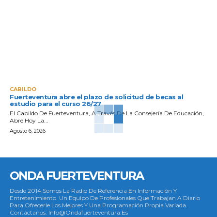
CABILDO
Fuerteventura abre el plazo de solicitud de becas al
estudio para el curso 26/27
El Cabildo De Fuerteventura, A Través De La Consejería De Educación,
Abre Hoy La...
Agosto 6, 2026
ONDA FUERTEVENTURA
Desde 2014 Somos La Radio De Referencia En Información Y
Entretenimiento. Un Equipo De Profesionales Que Trabajan A Diario
Para Ofrecerle Los Mejores Y Una Programación Propia Variada.
Contáctanos: Info@ondafuerteventura.es