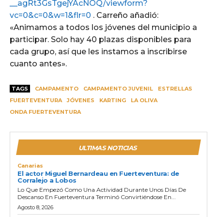
__agRt3GsTgejYAcNOQ/viewform?
vc=0&c=0&w=1&flr=0
. Carreño añadió:
«Animamos a todos los jóvenes del municipio a
participar. Solo hay 40 plazas disponibles para
cada grupo, así que les instamos a inscribirse
cuanto antes».
TAGS
CAMPAMENTO
CAMPAMENTO JUVENIL
ESTRELLAS
FUERTEVENTURA
JÓVENES
KARTING
LA OLIVA
ONDA FUERTEVENTURA
ULTIMAS NOTICIAS
Canarias
El actor Miguel Bernardeau en Fuerteventura: de
Corralejo a Lobos
Lo Que Empezó Como Una Actividad Durante Unos Días De
Descanso En Fuerteventura Terminó Convirtiéndose En...
Agosto 8, 2026