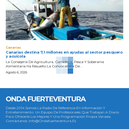
Canarias
Canarias destina 7,1 millones en ayudas al sector pesquero
y acuícola
La Consejería De Agricultura, Ganadería, Pesca Y Soberanía
Alimentaria Ha Resuelto La Convocatoria De...
Agosto 6, 2026
ONDA FUERTEVENTURA
Desde 2014 Somos La Radio De Referencia En Información Y
Entretenimiento. Un Equipo De Profesionales Que Trabajan A Diario
Para Ofrecerle Los Mejores Y Una Programación Propia Variada.
Contáctanos: Info@ondafuerteventura.es