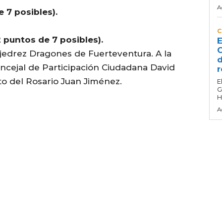
A
 7 posibles).
C
 puntos de 7 posibles).
E
C
 Ajedrez Dragones de Fuerteventura. A la
d
ncejal de Participación Ciudadana David
r
o del Rosario Juan Jiménez.
E
G
H
A