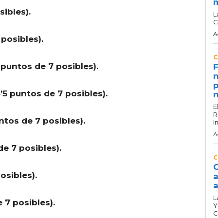
ibles).
L
C
A
posibles).
C
 puntos de 7 posibles).
F
n
p
’5 puntos de 7 posibles).
n
E
R
ntos de 7 posibles).
I
A
e 7 posibles).
C
C
osibles).
a
a
L
 7 posibles).
Y
C