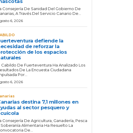
mascotas
a Consejería De Sanidad Del Gobierno De
anarias, A Través Del Servicio Canario De...
gosto 6, 2026
ABILDO
uerteventura defiende la
ecesidad de reforzar la
rotección de los espacios
aturales
l Cabildo De Fuerteventura Ha Analizado Los
esultados De La Encuesta Ciudadana
mpulsada Por...
gosto 6, 2026
anarias
anarias destina 7,1 millones en
yudas al sector pesquero y
cuícola
a Consejería De Agricultura, Ganadería, Pesca
 Soberanía Alimentaria Ha Resuelto La
onvocatoria De...