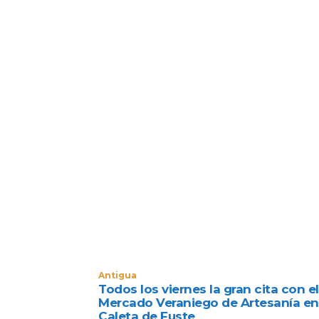
i
o
Antigua
Todos los viernes la gran cita con el
Mercado Veraniego de Artesanía en
Caleta de Fuste