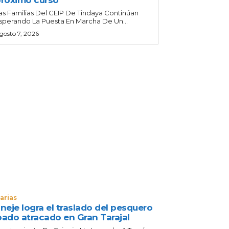
róximo curso
as Familias Del CEIP De Tindaya Continúan
sperando La Puesta En Marcha De Un...
gosto 7, 2026
arias
neje logra el traslado del pesquero
bado atracado en Gran Tarajal