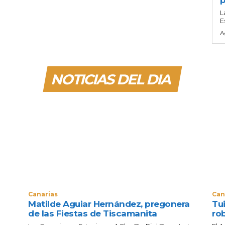
p
d
L
E
e
A
f
l
e
NOTICIAS DEL DIA
c
h
a
a
r
r
i
b
Canarias
Can
a
Matilde Aguiar Hernández, pregonera
Tui
/
de las Fiestas de Tiscamanita
ro
a