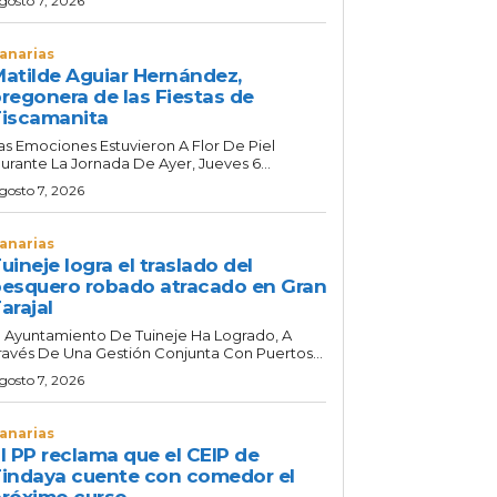
gosto 7, 2026
anarias
atilde Aguiar Hernández,
regonera de las Fiestas de
iscamanita
as Emociones Estuvieron A Flor De Piel
urante La Jornada De Ayer, Jueves 6...
gosto 7, 2026
anarias
uineje logra el traslado del
esquero robado atracado en Gran
arajal
l Ayuntamiento De Tuineje Ha Logrado, A
ravés De Una Gestión Conjunta Con Puertos...
gosto 7, 2026
anarias
l PP reclama que el CEIP de
indaya cuente con comedor el