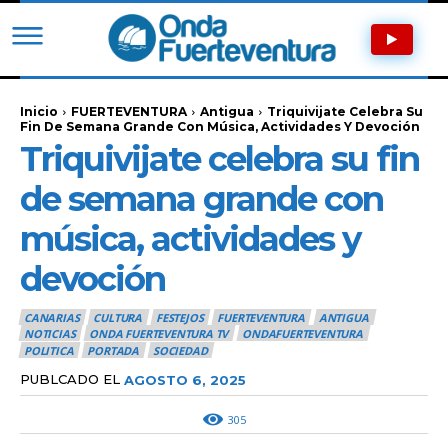
Inicio
FUERTEVENTURA
Antigua
Triquivijate Celebra Su
Fin De Semana Grande Con Música, Actividades Y Devoción
Triquivijate celebra su fin
de semana grande con
música, actividades y
devoción
CANARIAS
CULTURA
FESTEJOS
FUERTEVENTURA
ANTIGUA
NOTICIAS
ONDA FUERTEVENTURA TV
ONDAFUERTEVENTURA
POLITICA
PORTADA
SOCIEDAD
PUBLCADO EL
AGOSTO 6, 2025
305