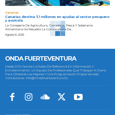
Canarias
Canarias destina 7,1 millones en ayudas al sector pesquero
y acuícola
La Consejería De Agricultura, Ganadería, Pesca Y Soberanía
Alimentaria Ha Resuelto La Convocatoria De...
Agosto 6, 2026
ONDA FUERTEVENTURA
Desde 2014 Somos La Radio De Referencia En Información Y
Entretenimiento. Un Equipo De Profesionales Que Trabajan A Diario
Para Ofrecerle Los Mejores Y Una Programación Propia Variada.
Contáctanos: Info@ondafuerteventura.es