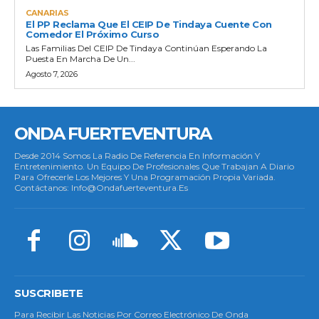
CANARIAS
El PP Reclama Que El CEIP De Tindaya Cuente Con
Comedor El Próximo Curso
Las Familias Del CEIP De Tindaya Continúan Esperando La
Puesta En Marcha De Un...
Agosto 7, 2026
ONDA FUERTEVENTURA
Desde 2014 Somos La Radio De Referencia En Información Y
Entretenimiento. Un Equipo De Profesionales Que Trabajan A Diario
Para Ofrecerle Los Mejores Y Una Programación Propia Variada.
Contáctanos: Info@ondafuerteventura.es
SUSCRIBETE
Para Recibir Las Noticias Por Correo Electrónico De Onda