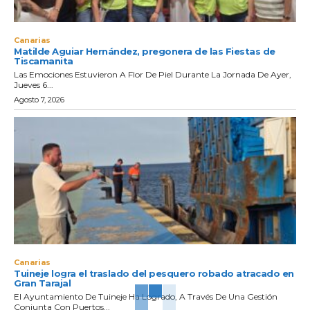
Canarias
Matilde Aguiar Hernández, pregonera de las Fiestas de
Tiscamanita
Las Emociones Estuvieron A Flor De Piel Durante La Jornada De Ayer,
Jueves 6...
Agosto 7, 2026
Canarias
Tuineje logra el traslado del pesquero robado atracado en
Gran Tarajal
El Ayuntamiento De Tuineje Ha Logrado, A Través De Una Gestión
Conjunta Con Puertos...