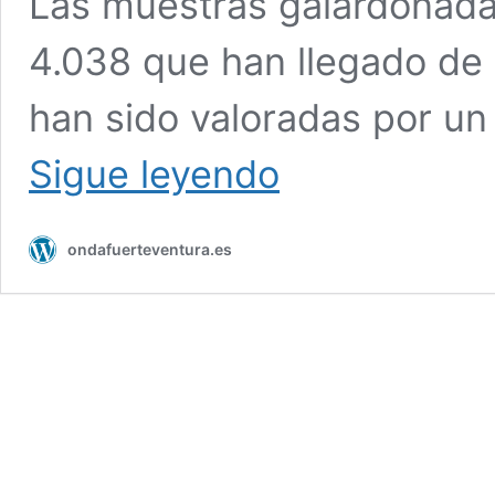
Las muestras galardonada
4.038 que han llegado de
han sido valoradas por u
Maxorata
Sigue leyendo
Selectum
curado
consiguen
ondafuerteventura.es
la
medalla
Gran
Oro
en
los
World
Cheese
Awards