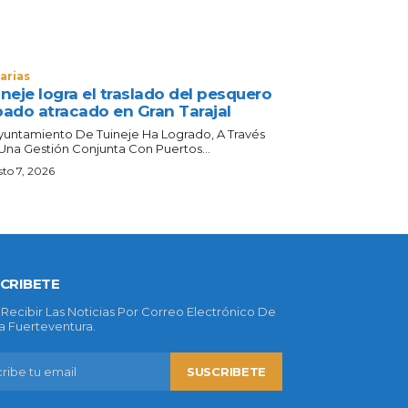
arias
neje logra el traslado del pesquero
bado atracado en Gran Tarajal
Ayuntamiento De Tuineje Ha Logrado, A Través
Una Gestión Conjunta Con Puertos...
to 7, 2026
CRIBETE
 Recibir Las Noticias Por Correo Electrónico De
 Fuerteventura.
SUSCRIBETE