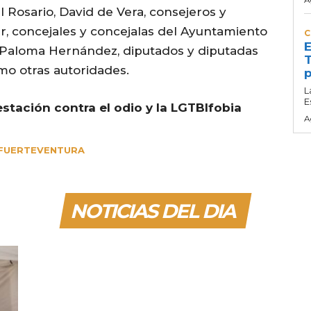
l Rosario, David de Vera, consejeros y
ar, concejales y concejalas del Ayuntamiento
C
E
a Paloma Hernández, diputados y diputadas
T
mo otras autoridades.
p
L
E
stación contra el odio y la LGTBIfobia
A
FUERTEVENTURA
NOTICIAS DEL DIA