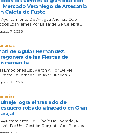
odos los viernes la gran cita con
l Mercado Veraniego de Artesanía
n Caleta de Fuste
l Ayuntamiento De Antigua Anuncia Que
odos Los Viernes Por La Tarde Se Celebra...
gosto 7, 2026
anarias
atilde Aguiar Hernández,
regonera de las Fiestas de
iscamanita
as Emociones Estuvieron A Flor De Piel
urante La Jornada De Ayer, Jueves 6...
gosto 7, 2026
anarias
uineje logra el traslado del
esquero robado atracado en Gran
arajal
l Ayuntamiento De Tuineje Ha Logrado, A
ravés De Una Gestión Conjunta Con Puertos...
gosto 7, 2026