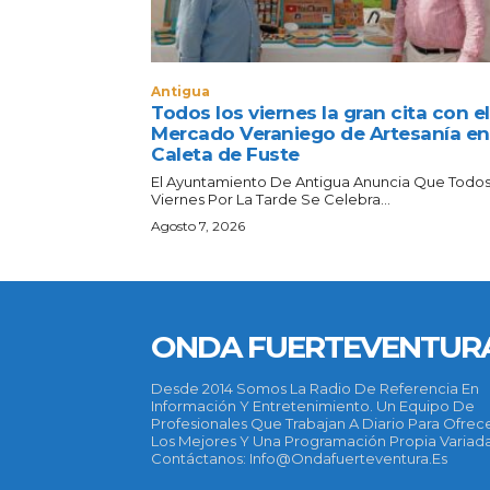
Antigua
Todos los viernes la gran cita con el
Mercado Veraniego de Artesanía en
Caleta de Fuste
El Ayuntamiento De Antigua Anuncia Que Todos
Viernes Por La Tarde Se Celebra...
Agosto 7, 2026
ONDA FUERTEVENTUR
Desde 2014 Somos La Radio De Referencia En
Información Y Entretenimiento. Un Equipo De
Profesionales Que Trabajan A Diario Para Ofrec
Los Mejores Y Una Programación Propia Variada
Contáctanos: Info@ondafuerteventura.es