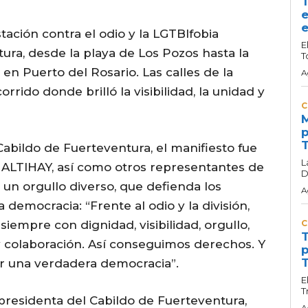
T
e
e
stación contra el odio y la LGTBIfobia
E
ra, desde la playa de Los Pozos hasta la
T
en Puerto del Rosario. Las calles de la
A
rrido donde brilló la visibilidad, la unidad y
C
M
p
T
Cabildo de Fuerteventura, el manifiesto fue
L
e ALTIHAY, así como otros representantes de
D
n un orgullo diverso, que defienda los
A
 democracia: “Frente al odio y la división,
pre con dignidad, visibilidad, orgullo,
C
T
d y colaboración. Así conseguimos derechos. Y
p
T
ar una verdadera democracia”.
E
T
 presidenta del Cabildo de Fuerteventura,
A