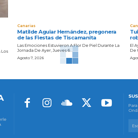
Canarias
Can
Matilde Aguiar Hernández, pregonera
Tui
de las Fiestas de Tiscamanita
ro
Las Emociones Estuvieron A Flor De Piel Durante La
El 
Jornada De Ayer, Jueves 6...
De 
 Los
Agosto 7, 2026
Agos
A
SUS
Para
Onda
erle
.