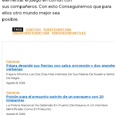
elemental: el juego en común con
sus compañeros. Con esto Conseguiremos que para
ellos otro mundo mejor sea
posible.
TAGS
CONTIGO
FUERTEVENTURA
ONDAFUERTEVENTURA
PARQUESINFANTILES
ULTIMAS NOTICIAS
Canarias
Pájara despide sus fiestas con salsa, procesión y dos grande
verbenas
Pájara Afronta Los Dos Días Más Intensos De Sus Fiestas De Nuestra Seño
De Regla...
Agosto 8, 2026
Canarias
Prisión para el presunto patrón de un pesquero con 20
migrantes
La Policía Nacional Ha Detenido En Puerto Del Rosario A Un Hombre
Identificado Como El Presunto...
Agosto 8, 2026