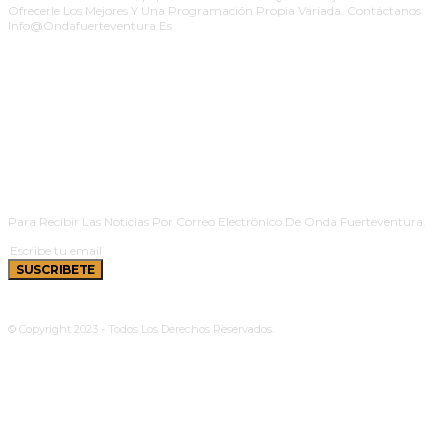
Ofrecerle Los Mejores Y Una Programación Propia Variada. Contáctanos:
Info@ondafuerteventura.es
SUSCRIBETE
Para Recibir Las Noticias Por Correo Electrónico De Onda Fuerteventura.
SUSCRIBETE
© Copyright 2023 - Todos Los Derechos Reservados.
Política De Cookies
|
Aviso Legal
|
Privacidad