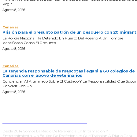
Regla...
Agosto 8, 2026
Canarias
Prisión para el presunto patrón de un pesquero con 20 migrant
La Policía Nacional Ha Detenido En Puerto Del Rosario A Un Hombre
Identificado Como El Presunto...
Agosto 8, 2026
Canarias
La tenencia responsable de mascotas llegará a 60 colegios de
Canarias con el apoyo de veterinarios
Concienciar Al Alumnado Sobre El Cuidado Y La Responsabilidad Que Supo
Convivir Con Un...
Agosto 8, 2026
ONDA FUERTEVENTURA
Desde 2014 Somos La Radio De Referencia En Información Y
Entretenimiento. Un Equipo De Profesionales Que Trabajan A Diario Para