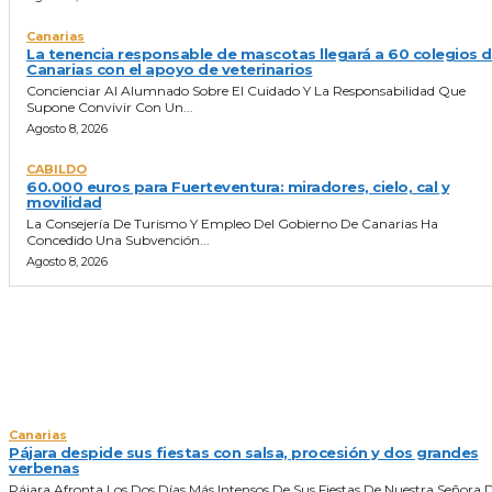
Canarias
La tenencia responsable de mascotas llegará a 60 colegios 
Canarias con el apoyo de veterinarios
Concienciar Al Alumnado Sobre El Cuidado Y La Responsabilidad Que
Supone Convivir Con Un...
Agosto 8, 2026
CABILDO
60.000 euros para Fuerteventura: miradores, cielo, cal y
movilidad
La Consejería De Turismo Y Empleo Del Gobierno De Canarias Ha
Concedido Una Subvención...
Agosto 8, 2026
NOTICIAS DEL DIA
Canarias
Pájara despide sus fiestas con salsa, procesión y dos grandes
verbenas
Pájara Afronta Los Dos Días Más Intensos De Sus Fiestas De Nuestra Señora 